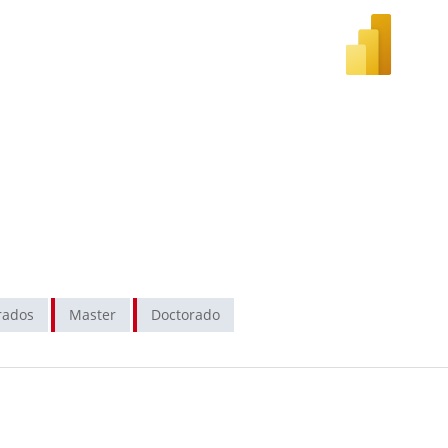
rados
Master
Doctorado